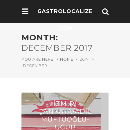
GASTROLOCALIZE
.COM
MONTH:
DECEMBER 2017
YOU ARE HERE:
HOME
2017
DECEMBER
İZMİR/
ÇANKAYA/ADİL
MÜFTÜOĞLU-
UĞUR