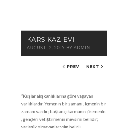
KARS KAZ EVI
AUGUST 12, 2017
BY
ADMIN
PREV
NEXT
”Kuşlar alışkanlıklarına göre yaşayan
varlıklardır. Yemenin bir zamanı , içmenin bir
zamanı vardır; baştan çıkarmanın ,üremenin
, gençleri yetiştirmenin mevsimi bellidir;
yerleşik olmayanlar yılın belirli