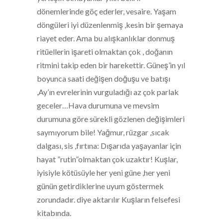
dönemlerinde göç ederler, vesaire. Yaşam
döngüleri iyi düzenlenmiş ,kesin bir şemaya
riayet eder. Ama bu alışkanlıklar donmuş
ritüellerin işareti olmaktan çok , doğanın
ritmini takip eden bir harekettir. Güneş’in yıl
boyunca saati değişen doğuşu ve batışı
,Ay’ın evrelerinin vurguladığı az çok parlak
geceler…Hava durumuna ve mevsim
durumuna göre sürekli gözlenen değişimleri
saymıyorum bile! Yağmur, rüzgar ,sıcak
dalgası, sis ,fırtına: Dışarıda yaşayanlar için
hayat ”rutin”olmaktan çok uzaktır! Kuşlar,
iyisiyle kötüsüyle her yeni güne ,her yeni
günün getirdiklerine uyum göstermek
zorundadır. diye aktarılır Kuşların felsefesi
kitabında.