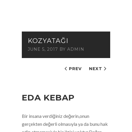
KOZYATAĞI
JUNE 5, 2017
BY
ADMIN
PREV
NEXT
EDA KEBAP
Bir insana verdiğiniz değerin,onun
gerçekten değerli olmasıyla ya da bunu hak
edip etmemesiyle hiç ilgisi yoktur.Değer