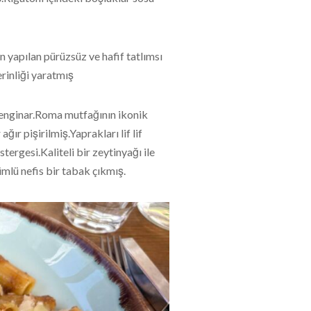
n yapılan pürüzsüz ve hafif tatlımsı
rinliği yaratmış
ü enginar.Roma mutfağının ikonik
ğır pişirilmiş.Yaprakları lif lif
ergesi.Kaliteli bir zeytinyağı ile
ümlü nefis bir tabak çıkmış.