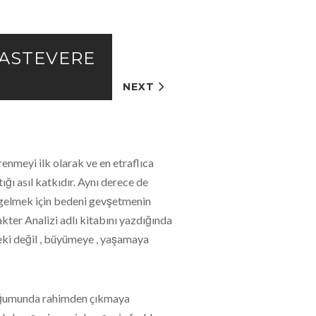
RASTEVERE
PREV
NEXT
renmeyi ilk olarak ve en etraflıca
ığı asıl katkıdır. Aynı derece de
 gelmek için bedeni gevşetmenin
kter Analizi adlı kitabını yazdığında
ki değil , büyümeye , yaşamaya
n doğumunda rahimden çıkmaya