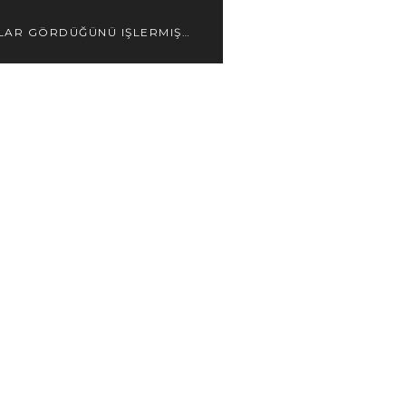
LAR GÖRDÜĞÜNÜ IŞLERMIŞ…