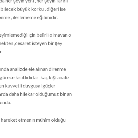
a her şeyin yeni , her şeyin farklı
bilecek büyük korku , diğeri ise
önme , ilerlememe eğilimidir.
eyimlemediği için belirli olmayan o
mekten ,cesaret isteyen bir şey
r.
lında analizde ele alınan direnme
örece kısıtlıdırlar ,kaç kişi analiz
 en kuvvetli duygusal güçler
rda daha hilekar olduğumuz bir an
bında.
 hareket etmenin mühim olduğu