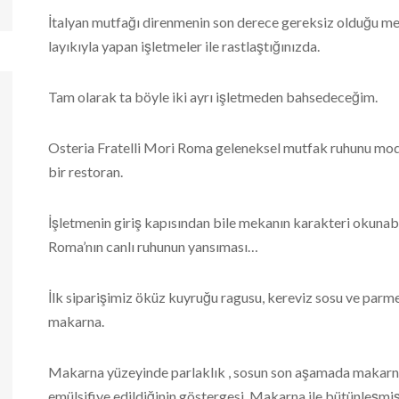
İtalyan mutfağı direnmenin son derece gereksiz olduğu mec
layıkıyla yapan işletmeler ile rastlaştığınızda.
Tam olarak ta böyle iki ayrı işletmeden bahsedeceğim.
Osteria Fratelli Mori Roma geleneksel mutfak ruhunu mo
bir restoran.
İşletmenin giriş kapısından bile mekanın karakteri okunabil
Roma’nın canlı ruhunun yansıması…
İlk siparişimiz öküz kuyruğu ragusu, kereviz sosu ve parmes
makarna.
Makarna yüzeyinde parlaklık , sosun son aşamada makarna i
emülsifiye edildiğinin göstergesi. Makarna ile bütünleşmiş