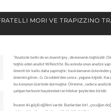
RATELLI MORI VE TRAPIZZINO T
”Analizde belki de en önemli şey , direnmenin teşhisidir. Di
teşhis eden analist W.Reich’tır. Bu aslında onun analize yapt
önemli bir katkı daha yapmıştır; baskılamanın üstesinden
önemini gören , G. Groddek’den sonra , yegane kişidir. Kara
bu konunun üzerinde durmuştur. Direnme , sadece analizde
çalışan herkesin hayatındaki en hilekar şeylerden biridir.
İnsanın iki güçlü eğilimi vardır. Bunlardan biri , çocuğu