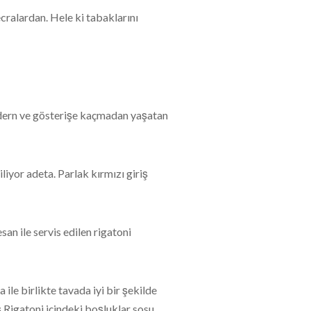
ralardan. Hele ki tabaklarını
dern ve gösterişe kaçmadan yaşatan
iyor adeta. Parlak kırmızı giriş
an ile servis edilen rigatoni
le birlikte tavada iyi bir şekilde
.Rigatoni içindeki boşluklar sosu