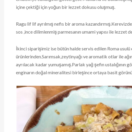
içine çektiği için yoğun bir lezzet dokusu oluşmuş.
Ragu lif lif ayrılmış nefis bir aroma kazandırmış.Kerevizde
sos ,ince dilimlenmiş parmesanın umami yapısı ile lezzet de
İkinci siparişimiz ise bütün halde servis edilen Roma usul
ürünlerinden.Sarımsak,zeytinyağı ve aromatik otlar ile ağır a
ayrılacak kadar yumuşamış.Parlak yağ şefin ustalığının göst
enginarın doğal mineralitesi birleşince ortaya basit görün