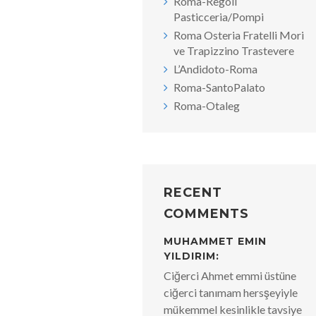
Roma-Regoli
Pasticceria/Pompi
Roma Osteria Fratelli Mori
ve Trapizzino Trastevere
L’Andidoto-Roma
Roma-SantoPalato
Roma-Otaleg
RECENT
COMMENTS
MUHAMMET EMIN
YILDIRIM:
Ciğerci Ahmet emmi üstüne
ciğerci tanımam hersşeyiyle
mükemmel kesinlikle tavsiye