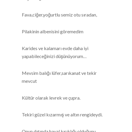
Fava,ciğer,yoğurtlu semiz otu sıradan,
Pilakinin albenisini göremedim
Karides ve kalamarı evde daha iyi
yapabileceğinizi düşünüyorum…
Mevsim balığı lüfer,sarıkanat ve tekir
mevcut
Kültür olarak levrek ve çupra.
Tekiri güzel kızarmış ve altın rengideydi.
Onun dışında hayal kırıklığı olduğunu