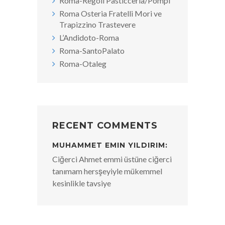
Roma-Regoli Pasticceria/Pompi
Roma Osteria Fratelli Mori ve
Trapizzino Trastevere
L’Andidoto-Roma
Roma-SantoPalato
Roma-Otaleg
RECENT COMMENTS
MUHAMMET EMIN YILDIRIM:
Ciğerci Ahmet emmi üstüne ciğerci
tanımam hersşeyiyle mükemmel
kesinlikle tavsiye