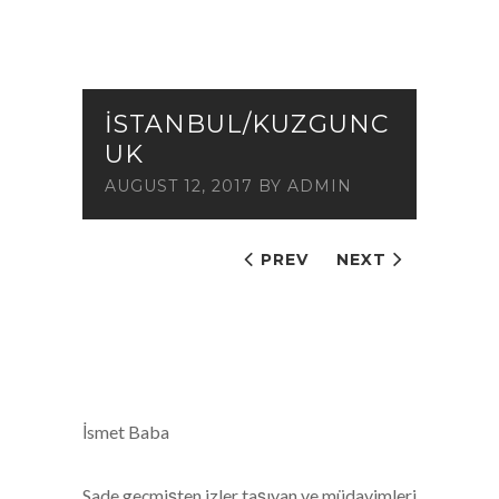
İSTANBUL/KUZGUNC
UK
AUGUST 12, 2017
BY
ADMIN
PREV
NEXT
İsmet Baba
Sade,geçmişten izler taşıyan ve müdavimleri