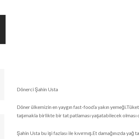
Dönerci Şahin Usta
Döner ülkemizin en yaygın fast-food’a yakın yemeği.Tüketi
taşımakla birlikte bir tat patlaması yaşatabilecek olması d
Şahin Usta bu işi fazlası ile kıvırmış.Et damağınızda yağ t