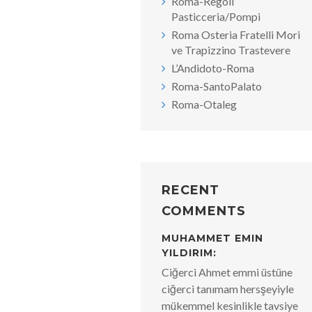
Roma-Regoli
Pasticceria/Pompi
Roma Osteria Fratelli Mori
ve Trapizzino Trastevere
L’Andidoto-Roma
Roma-SantoPalato
Roma-Otaleg
RECENT
COMMENTS
MUHAMMET EMIN
YILDIRIM:
Ciğerci Ahmet emmi üstüne
ciğerci tanımam hersşeyiyle
mükemmel kesinlikle tavsiye