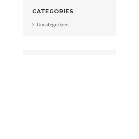
CATEGORIES
Uncategorized
META
Log in
Entries feed
Comments feed
WordPress.org