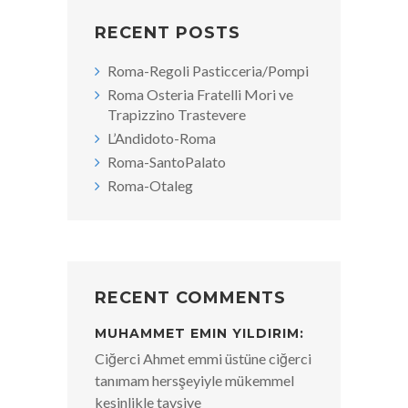
RECENT POSTS
Roma-Regoli Pasticceria/Pompi
Roma Osteria Fratelli Mori ve
Trapizzino Trastevere
L’Andidoto-Roma
Roma-SantoPalato
Roma-Otaleg
RECENT COMMENTS
MUHAMMET EMIN YILDIRIM:
Ciğerci Ahmet emmi üstüne ciğerci
tanımam hersşeyiyle mükemmel
kesinlikle tavsiye