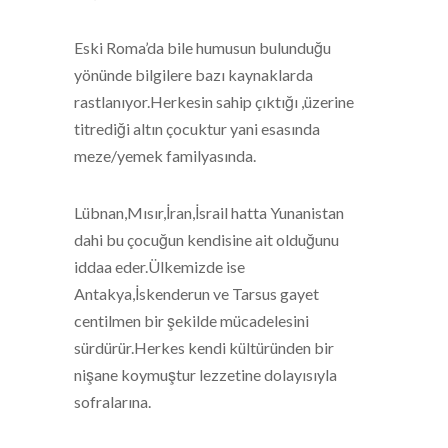
Eski Roma’da bile humusun bulunduğu
yönünde bilgilere bazı kaynaklarda
rastlanıyor.Herkesin sahip çıktığı ,üzerine
titrediği altın çocuktur yani esasında
meze/yemek familyasında.
Lübnan,Mısır,İran,İsrail hatta Yunanistan
dahi bu çocuğun kendisine ait olduğunu
iddaa eder.Ülkemizde ise
Antakya,İskenderun ve Tarsus gayet
centilmen bir şekilde mücadelesini
sürdürür.Herkes kendi kültüründen bir
nişane koymuştur lezzetine dolayısıyla
sofralarına.