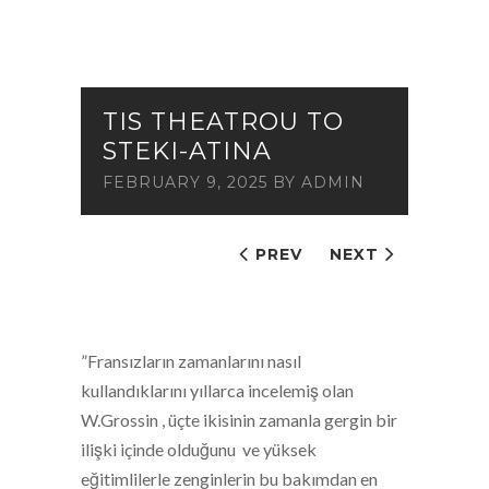
TIS THEATROU TO
STEKI-ATINA
FEBRUARY 9, 2025
BY
ADMIN
PREV
NEXT
”Fransızların zamanlarını nasıl
kullandıklarını yıllarca incelemiş olan
W.Grossin , üçte ikisinin zamanla gergin bir
ilişki içinde olduğunu ve yüksek
eğitimlilerle zenginlerin bu bakımdan en