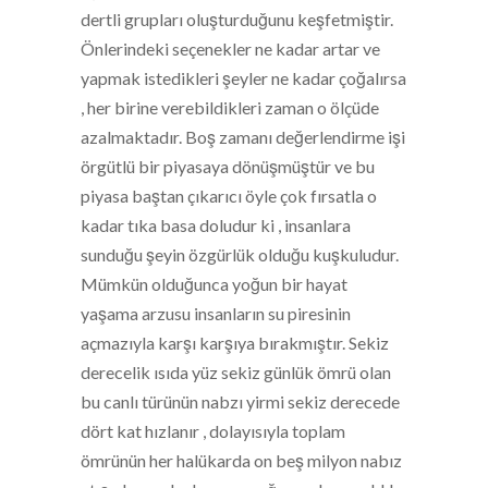
dertli grupları oluşturduğunu keşfetmiştir.
Önlerindeki seçenekler ne kadar artar ve
yapmak istedikleri şeyler ne kadar çoğalırsa
, her birine verebildikleri zaman o ölçüde
azalmaktadır. Boş zamanı değerlendirme işi
örgütlü bir piyasaya dönüşmüştür ve bu
piyasa baştan çıkarıcı öyle çok fırsatla o
kadar tıka basa doludur ki , insanlara
sunduğu şeyin özgürlük olduğu kuşkuludur.
Mümkün olduğunca yoğun bir hayat
yaşama arzusu insanların su piresinin
açmazıyla karşı karşıya bırakmıştır. Sekiz
derecelik ısıda yüz sekiz günlük ömrü olan
bu canlı türünün nabzı yirmi sekiz derecede
dört kat hızlanır , dolayısıyla toplam
ömrünün her halükarda on beş milyon nabız